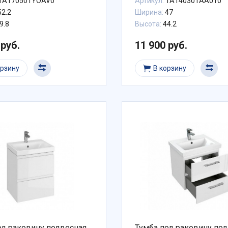
1A170501YOAV0
Артикул:
1A140301AA010
2.2
Ширина:
47
9.8
Высота:
44.2
 руб.
11 900 руб.
орзину
В корзину
од раковину подвесная
Тумба под раковину по