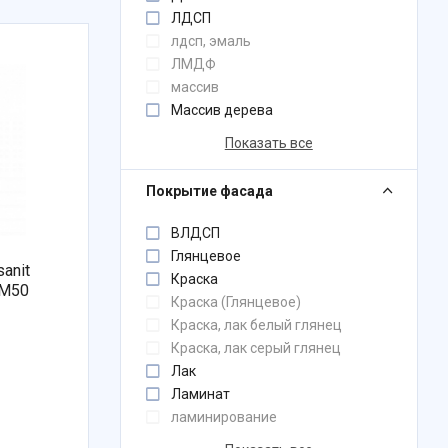
ЛДСП
лдсп, эмаль
ЛМДФ
массив
Массив дерева
Показать все
Покрытие фасада
ВЛДСП
Глянцевое
anit
Краска
L-CM50
Краска (Глянцевое)
Краска, лак белый глянец
Краска, лак серый глянец
Лак
Ламинат
ламинирование