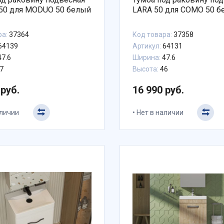
50 для MODUO 50 белый
LARA 50 для COMO 50 б
ра:
37364
Код товара:
37358
64139
Артикул:
64131
7.6
Ширина:
47.6
7
Высота:
46
 руб.
16 990 руб.
аличии
Нет в наличии