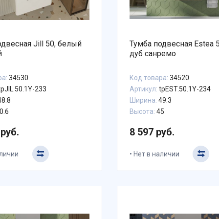
двесная Jill 50, белый
Тумба подвесная Estea 5
й
дуб санремо
ра:
34530
Код товара:
34520
tpJIL.50.1Y-233
Артикул:
tpEST.50.1Y-234
8.8
Ширина:
49.3
0.6
Высота:
45
 руб.
8 597 руб.
аличии
Нет в наличии