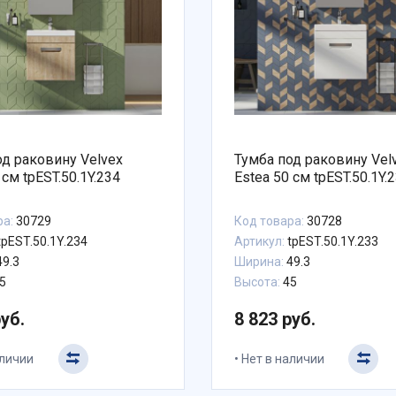
од раковину Velvex
Тумба под раковину Vel
 см tpEST.50.1Y.234
Estea 50 см tpEST.50.1Y.
ра:
30729
Код товара:
30728
tpEST.50.1Y.234
Артикул:
tpEST.50.1Y.233
9.3
Ширина:
49.3
5
Высота:
45
руб.
8 823 руб.
аличии
Нет в наличии