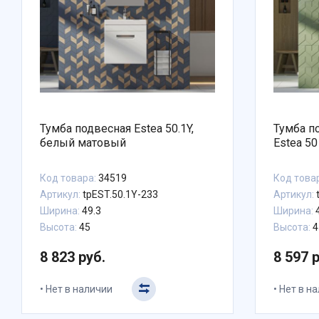
Тумба подвесная Estea 50.1Y,
Тумба п
белый матовый
Estea 50
Код товара:
34519
Код това
Артикул:
tpEST.50.1Y-233
Артикул:
Ширина:
49.3
Ширина:
4
Высота:
45
Высота:
4
8 823 руб.
8 597 
Нет в наличии
Нет в н