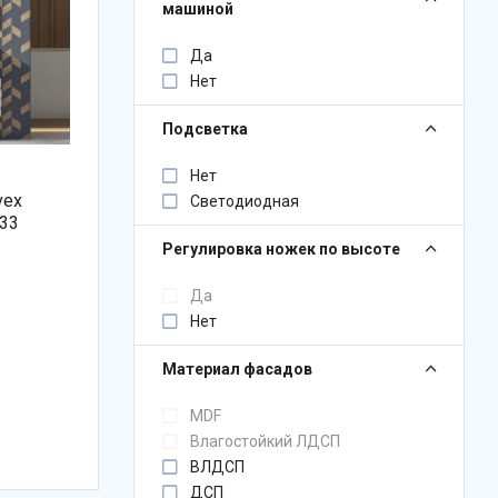
машиной
Да
Нет
Подсветка
Нет
vex
Светодиодная
233
Регулировка ножек по высоте
Да
Нет
Материал фасадов
MDF
Влагостойкий ЛДСП
ВЛДСП
ДСП