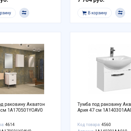
орзину
В корзину
од раковину Акватон
Тумба под раковину Ак
 см 1A170501YOAV0
Ария 47 см 1A140301AA
ра:
4614
Код товара:
4560