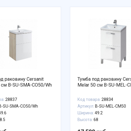
д раковину Cersanit
Тумба под раковину Cers
Smart 50 см B-SU-SMA-CO50/Wh
Melar 50 см B-SU-ME
ра:
28837
Код товара:
28834
B-SU-SMA-CO50/Wh
Артикул:
B-SU-MEL-CM50
9.6
Ширина:
49.2
8.5
Высота:
68