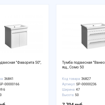
одвесная "Фаворита 50",
Тумба подвесная "Ванесс
ящ., Сомо 50
ра:
36841
Код товара:
36827
SP-00000166
Артикул:
SP-00000236
9.6
Ширина:
47
0
Высота:
50
руб.
7 704 руб.