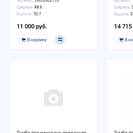
Артикул:
ZRU9302710
Артикул:
Ширина:
48.6
Ширина:
5
Высота:
70.7
Высота:
5
11 000 руб.
14 715
В корзину
В к
Тумба под раковину подвесная
Тумба п