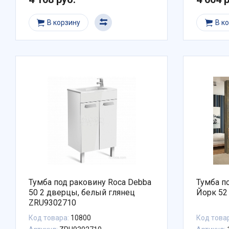
В корзину
В к
Тумба под раковину Roca Debba
Тумба п
50 2 дверцы, белый глянец
Йорк 52
ZRU9302710
Код товара:
10800
Код това