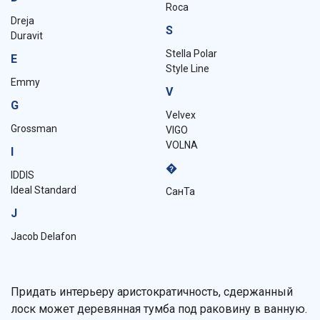
Roca
Dreja
S
Duravit
Stella Polar
E
Style Line
Emmy
V
G
Velvex
Grossman
VIGO
VOLNA
I
�
IDDIS
Ideal Standard
СанТа
J
Jacob Delafon
Придать интерьеру аристократичность, сдержанный
лоск может деревянная тумба под раковину в ванную.