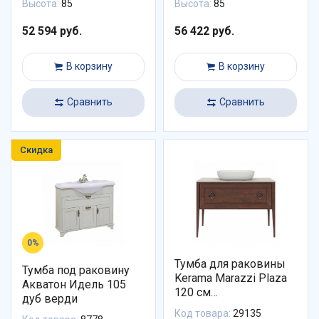
Высота:
85
Высота:
85
52 594 руб.
56 422 руб.
В корзину
В корзину
Сравнить
Сравнить
Скидка
0%
Тумба для раковины
Тумба под раковину
Kerama Marazzi Plaza
Акватон Идель 105
120 см
дуб верди
PL.C.120.1+1\NUT
Код товара:
29135