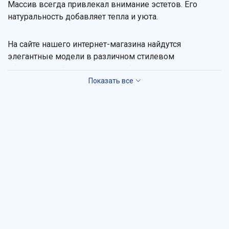
Массив всегда привлекал внимание эстетов. Его
натуральность добавляет тепла и уюта.
На сайте нашего интернет-магазина найдутся
элегантные модели в различном стилевом
оформлении. Яркость придает бросающаяся в глаза
фурнитура, отделка позолотой, стеклянные вставки.
Можно выбрать конструкции с различными системами
хранения. Часто встречаются выдвижные ящички,
распашные дверцы. Можете не сомневаться в
долговечности деревянных тумб под раковину.
Vashavanna в Москве сотрудничает только с
надежными производителями. В каталоге клиенты
встретят продукцию брендов, завоевавших хорошую
репутацию: «Рока», «Акватон». Каждый этап
производства сопровождается тщательным
контролем. Поэтому процент брака сведен к нулю.