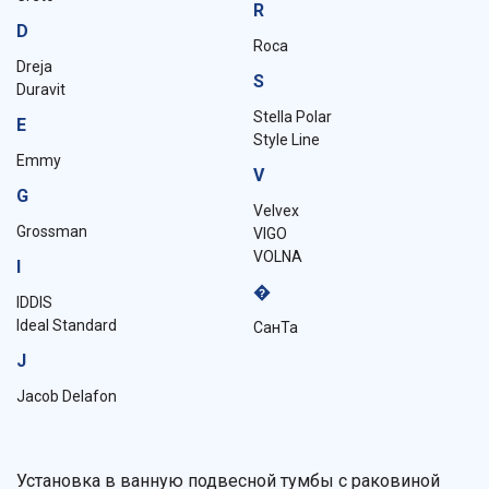
R
D
Roca
Dreja
S
Duravit
Stella Polar
E
Style Line
Emmy
V
G
Velvex
Grossman
VIGO
VOLNA
I
�
IDDIS
Ideal Standard
СанТа
J
Jacob Delafon
Установка в ванную подвесной тумбы с раковиной