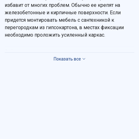
избавит от многих проблем. Обычно ее крепят на
железобетонные и кирпичные поверхности. Если
придется монтировать мебель с сантехникой к
перегородкам из гипсокартона, в местах фиксации
необходимо проложить усиленный каркас.
Сайт нашего интернет-магазина познакомит с
изящными моделями разных оттенков, которые
оснащены полочками, выдвижными ящиками,
распашными или раздвижными дверцами. В каталоге
обязательно отыщется подвесная тумба с раковиной
для ванной любых размеров. У нас расширенная
фильтрация, что обеспечивает быстрый поиск: по
бренду, по материалу, по цвету.
Достоинства конструкций с креплением на
стену
Подвесные тумбы с раковиной по популярности