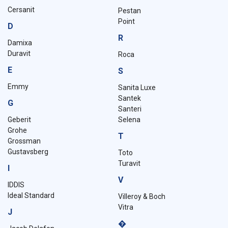
Cersanit
Pestan
Point
D
R
Damixa
Duravit
Roca
E
S
Emmy
Sanita Luxe
Santek
G
Santeri
Geberit
Selena
Grohe
T
Grossman
Gustavsberg
Toto
Turavit
I
V
IDDIS
Ideal Standard
Villeroy & Boch
Vitra
J
�