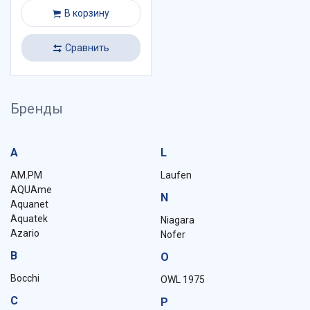
В корзину
Сравнить
Бренды
A
L
AM.PM
Laufen
AQUAme
N
Aquanet
Aquatek
Niagara
Azario
Nofer
B
O
Bocchi
OWL 1975
C
P