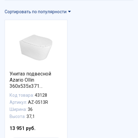
Сортировать по популярности
Унитаз подвесной
Azario Ollin
360х535х371
безободковый, слив
Код товара:
43128
"Торнадо", с
Артикул:
AZ-0513R
быстросъемным
Ширина:
36
сиденьем микролифт
(AZ-0513R)
Высота:
37,1
13 951 руб.