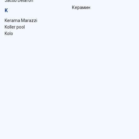
Jacob Delafon
Керамин
K
Kerama Marazzi
Koller pool
Kolo