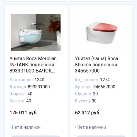
Унитаз Roca Meridian
Унитаз (чаша) Roca
IN-TANK подвесной
Khroma подвесной
893301000 БАЧОК
346657000
ВСТРОЕН В УНИТАЗ
Код товара:
1340
Код товара:
1274
Артикул:
893301000
Артикул:
346657000
Ширина:
40
Ширина:
39
Высота:
40
Высота:
30
175 011 руб.
62 312 руб.
Нет в наличии
Нет в наличии