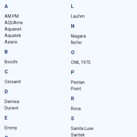
A
L
AM.PM
Laufen
AQUAme
N
Aquanet
Aquatek
Niagara
Azario
Nofer
B
O
Bocchi
OWL 1975
C
P
Cersanit
Pestan
Point
D
R
Damixa
Duravit
Roca
E
S
Emmy
Sanita Luxe
Santek