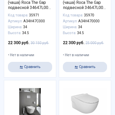
(чаша) Roca The Gap
(чаша) Roca The Gap
подвесной 34647L000
подвесной 34647L000
безободковый +
безободковый +
Код товара:
35971
Код товара:
35970
Крышка для чаши
крышка для чаши
Артикул:
A34H47C000
Артикул:
A34H470000
Roca The Gap Soft
Roca The Gap
Ширина:
34
Ширина:
34
Close 801472004 с
801472001 Soft
микролифтом
Высота:
34.5
Высота:
34.5
22 300 руб.
22 300 руб.
30 150 руб.
25 000 руб.
Нет в наличии
Нет в наличии
Сравнить
Сравнить