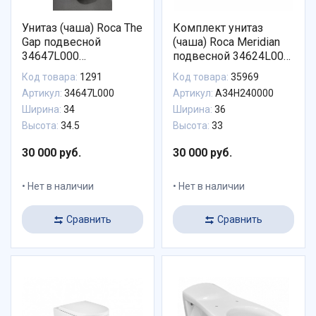
Унитаз (чаша) Roca The
Комплект унитаз
Gap подвесной
(чаша) Roca Meridian
34647L000
подвесной 34624L000
безободковый
+ крышка для чаши
Код товара:
1291
Код товара:
35969
Roca Meridian Soft
Артикул:
34647L000
Артикул:
A34H240000
Close А801D12003 с
Ширина:
34
Ширина:
36
микролифтом
Высота:
34.5
Высота:
33
30 000 руб.
30 000 руб.
Нет в наличии
Нет в наличии
Сравнить
Сравнить