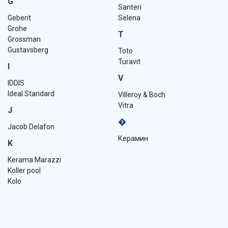
G
Santeri
Geberit
Selena
Grohe
T
Grossman
Gustavsberg
Toto
Turavit
I
V
IDDIS
Ideal Standard
Villeroy & Boch
Vitra
J
�
Jacob Delafon
Керамин
K
Kerama Marazzi
Koller pool
Kolo