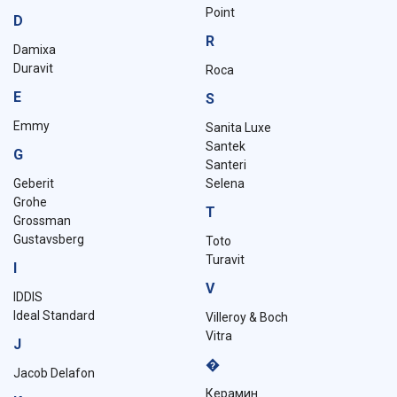
Point
D
R
Damixa
Duravit
Roca
E
S
Emmy
Sanita Luxe
Santek
G
Santeri
Geberit
Selena
Grohe
T
Grossman
Gustavsberg
Toto
Turavit
I
V
IDDIS
Ideal Standard
Villeroy & Boch
Vitra
J
�
Jacob Delafon
Керамин