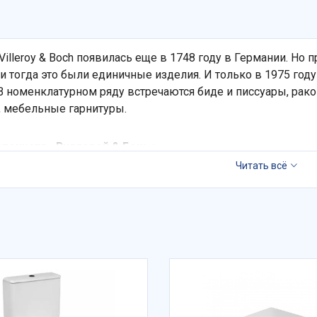
illeroy & Boch появилась еще в 1748 году в Германии. Но п
 и тогда это были единичные изделия. И только в 1975 го
В номенклатурном ряду встречаются биде и писсуары, рако
, мебельные гарнитуры.
тоинств «Виллерой & Бош»:
ьзование экологичных материалов: галька, натуральный кам
ая поверхность за счет эмали Ceramicplus;
актериальность, которую обеспечивает покрытие Activecar
логия Omnia Green Gain, сокращающая расход воды.
торговой марке доверяют в 125 странах. Поверьте и вы, б