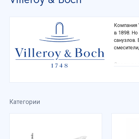
Компания V
в 1898. Но
санузлов. 
смесители
Среди дос
испол
гладк
антиб
Категории
техно
Немецкой 