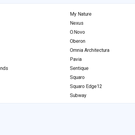
My Nature
Nexus
O.Novo
Oberon
Omnia Architectura
Pavia
ends
Sentique
Squaro
Squaro Edge12
Subway