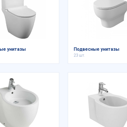
ые унитазы
Подвесные унитазы
23 шт.