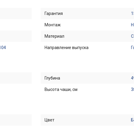
Гарантия
1
Монтаж
Н
Материал
С
104
Направление выпуска
Г
Глубина
4
Высота чаши, см
3
Цвет
Б