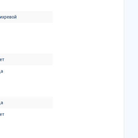
ихревой
ет
Да
Да
ет