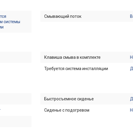
тся
Смывающий поток
В
м системы
ии
Клавиша смыва в комплекте
Н
Требуется система инсталляции
Быстросъемное сиденье
т
Сиденье с подогревом
Н