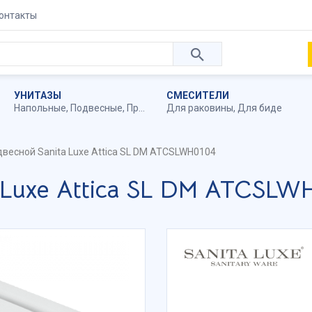
онтакты
УНИТАЗЫ
СМЕСИТЕЛИ
Напольные
,
Подвесные
,
Приставные
Для раковины
,
Для биде
двесной Sanita Luxe Attica SL DM ATCSLWH0104
 Luxe Attica SL DM ATCSLW