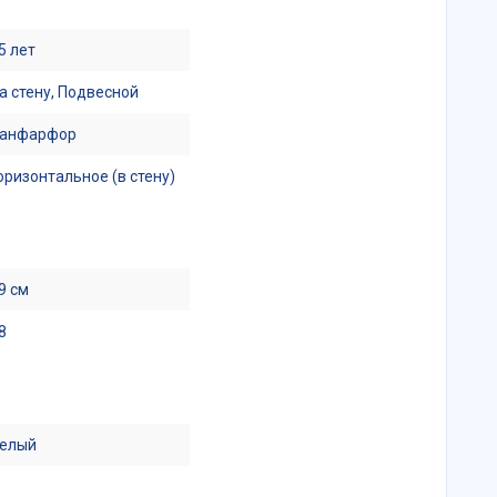
5 лет
а стену, Подвесной
анфарфор
оризонтальное (в стену)
9 см
8
елый