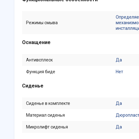
Определяе
Режимы смыва
механизмо
инсталляц
Оснащение
Антивсплеск
Да
Функция биде
Нет
Сиденье
Сиденье в комплекте
Да
Материал сиденья
Дюроплас
Микролифт сиденья
Да