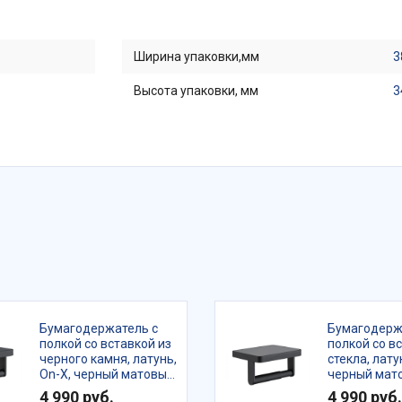
Ширина упаковки,мм
3
Высота упаковки, мм
3
Бумагодержатель с
Бумагодерж
полкой со вставкой из
полкой со в
черного камня, латунь,
стекла, лату
On-X, черный матовый,
черный мато
IDDIS, ONXBL03i43
ONXBL02i43
4 990 руб.
4 990 руб.