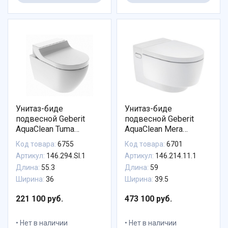
Унитаз-биде
Унитаз-биде
подвесной Geberit
подвесной Geberit
AquaClean Tuma
AquaClean Mera
Comfort 146.294.SI.1
Comfort 146.214.11.1 с
Код товара:
6755
Код товара:
6701
безободковый панель
системой удаления
Артикул:
146.294.SI.1
Артикул:
146.214.11.1
белое стекло
запахов, панель белая
Длина:
55.3
Длина:
59
Ширина:
36
Ширина:
39.5
221 100 руб.
473 100 руб.
Нет в наличии
Нет в наличии