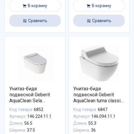
В корзину
В корзину
Сравнить
Сравнить
Унитаз-биде
Унитаз-биде
подвесной Geberit
подвесной Geberit
AquaClean Sela
AquaClean tuma classic
146.224.11.1 панель
146.094.11.1
Код товара:
6852
Код товара:
6847
белая
безободковый
Артикул:
146.224.11.1
Артикул:
146.094.11.1
альпийский белый
Длина:
56.5
Длина:
55.3
Ширина:
37.5
Ширина:
36