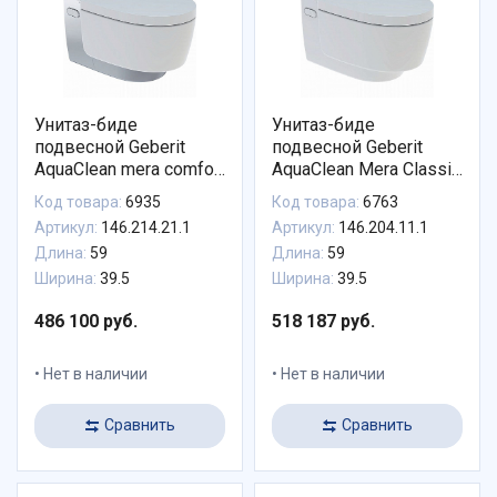
Унитаз-биде
Унитаз-биде
подвесной Geberit
подвесной Geberit
AquaClean mera comfort
AquaClean Mera Classic
146.214.21.1 с
146.204.11.1 панель
Код товара:
6935
Код товара:
6763
системой удаления
белая
Артикул:
146.214.21.1
Артикул:
146.204.11.1
запахов
Длина:
59
Длина:
59
Ширина:
39.5
Ширина:
39.5
486 100 руб.
518 187 руб.
Нет в наличии
Нет в наличии
Сравнить
Сравнить