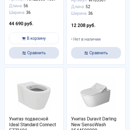
Артикул:
W705501
с отделением для
Длина:
56
чистящей жидкости
Длина:
52
7672В003-1687
Ширина:
36
Ширина:
36
44 690 руб.
12 208 руб.
В корзину
Нет в наличии
Сравнить
Сравнить
Унитаз подвесной
Унитаз Duravit Darling
Ideal Standard Connect
New SensoWash