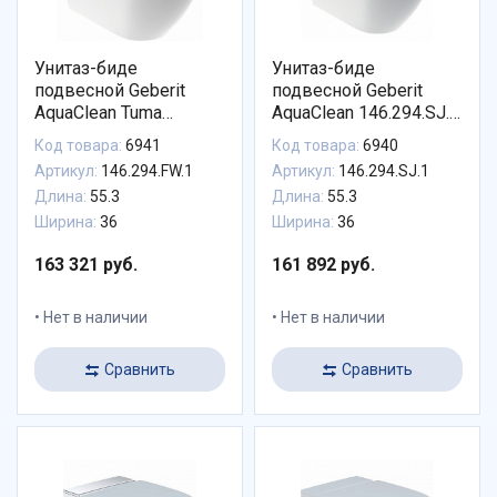
Унитаз-биде
Унитаз-биде
подвесной Geberit
подвесной Geberit
AquaClean Tuma
AquaClean 146.294.SJ.1
Comfort 146.294.FW.1
стекло черное
Код товара:
6941
Код товара:
6940
вставка нерж. сталь
Артикул:
146.294.FW.1
Артикул:
146.294.SJ.1
Длина:
55.3
Длина:
55.3
Ширина:
36
Ширина:
36
163 321 руб.
161 892 руб.
Нет в наличии
Нет в наличии
Сравнить
Сравнить