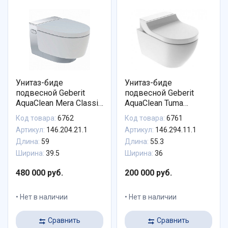
Унитаз-биде
Унитаз-биде
подвесной Geberit
подвесной Geberit
AquaClean Mera Classic
AquaClean Tuma
146.204.21.1 панель
146.294.11.1
Код товара:
6762
Код товара:
6761
хром
безободковый
Артикул:
146.204.21.1
Артикул:
146.294.11.1
альпийский белый
Длина:
59
Длина:
55.3
Ширина:
39.5
Ширина:
36
480 000 руб.
200 000 руб.
Нет в наличии
Нет в наличии
Сравнить
Сравнить