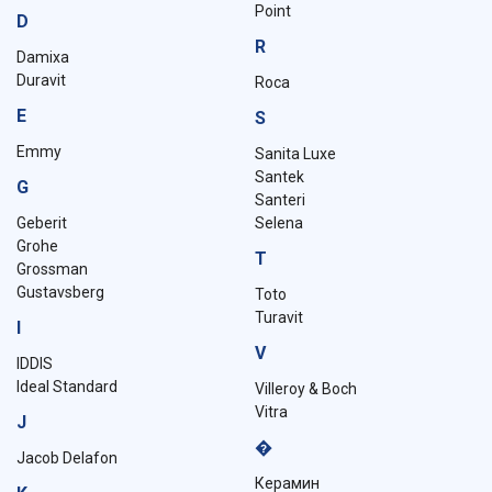
Point
D
R
Damixa
Duravit
Roca
E
S
Emmy
Sanita Luxe
Santek
G
Santeri
Geberit
Selena
Grohe
T
Grossman
Gustavsberg
Toto
Turavit
I
V
IDDIS
Ideal Standard
Villeroy & Boch
Vitra
J
�
Jacob Delafon
Керамин