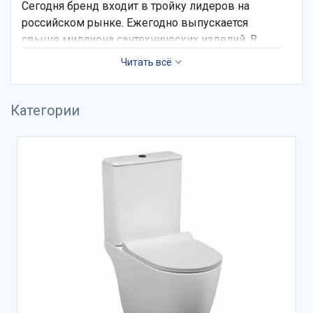
Сегодня бренд входит в тройку лидеров на
российском рынке. Ежегодно выпускается
свыше миллиона сантехнических изделий. В
номенклатурном ряду представлены мебель и
санкерамика – раковины, унитазы, писсуары.
Категории
Среди достоинств «Санита Люкс»:
четкая геометрия конструкций за счет
технологии литья под высоким давлением;
использование 100%-ного фарфора;
надежные комплектующие фирм
GLAVERBEL, Hettich;
покрытие SANITA CRYSTAL, сохраняющее
белоснежность поверхности и
обеспечивающее чистоту.
Продукция бренда из России сделает санузлы
аккуратными, элегантными, придаст комнатам