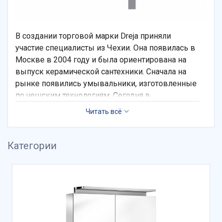
В создании торговой марки Dreja приняли
участие специалисты из Чехии. Она появилась в
Москве в 2004 году и была ориентирована на
выпуск керамической сантехники. Сначала на
рынке появились умывальники, изготовленные
по чешским технологиям. Сегодня в
номенклатурном ряду найдется мебель для
ванной с нестандартным декором.
Категории
Среди достоинств «Дрейя»:
конструкторская база, занимающаяся
разработкой дизайна;
9 коллекций с размерным рядом раковин
50-120 см;
Влагостойкие материалы, устойчивые к