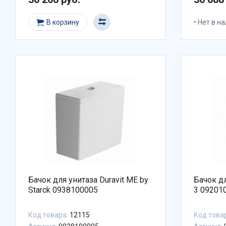
В корзину
Нет в н
Бачок для унитаза Duravit ME by
Бачок дл
Starck 0938100005
3 09201
Код товара:
12115
Код това