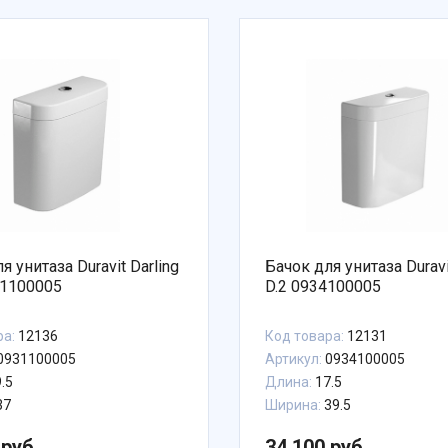
я унитаза Duravit Darling
Бачок для унитаза Durav
1100005
D.2 0934100005
ра:
12136
Код товара:
12131
0931100005
Артикул:
0934100005
.5
Длина:
17.5
37
Ширина:
39.5
 руб.
34 100 руб.