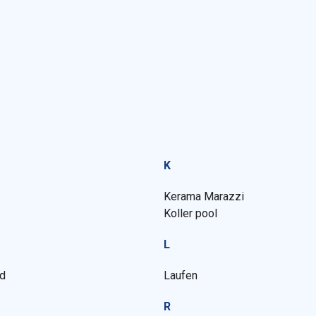
K
Kerama Marazzi
Koller pool
L
rd
Laufen
R