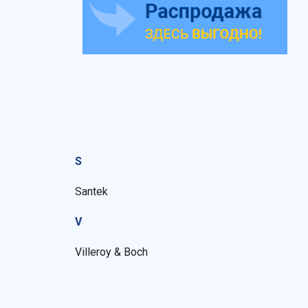
S
Santek
V
Villeroy & Boch