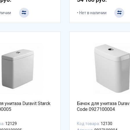
аличии
Нет в наличии
я унитаза Duravit Starck
Бачок для унитаза Duravi
00005
Code 0927100004
ра:
12129
Код товара:
12130