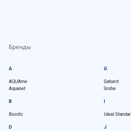
Бренды
A
G
AQUAme
Geberit
Aquanet
Grohe
B
I
Bocchi
Ideal Standa
D
J