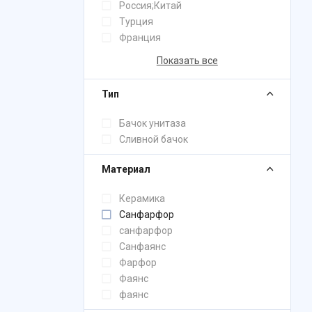
Россия;Китай
Турция
Франция
Показать все
Тип
Бачок унитаза
Сливной бачок
Материал
Керамика
Санфарфор
санфарфор
Санфаянс
Фарфор
Фаянс
фаянс