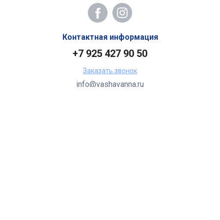
Контактная информация
+7 925 427 90 50
Заказать звонок
info@vashavanna.ru
Бухгалтерия: Москва, ул. Генерала Кузнецова, 22
2026 Все права защищены.
Все торговые марки принадлежат их владельцам.
Копирование составляющих частей сайта в какой бы то ни
было форме без разрешения владельца авторских прав
запрещено.