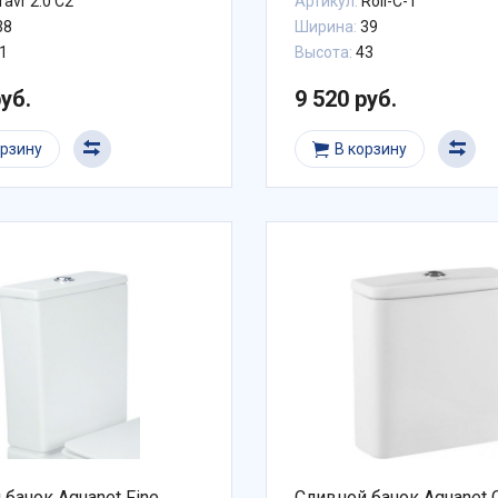
Tavr 2.0 C2
Артикул:
Roll-C-1
38
Ширина:
39
1
Высота:
43
руб.
9 520 руб.
орзину
В корзину
 бачок Aquanet Fine
Сливной бачок Aquanet 