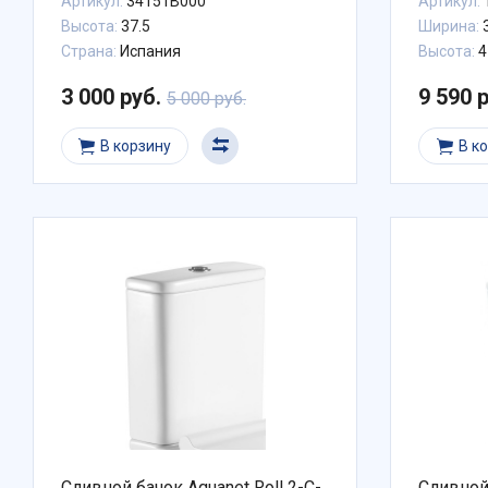
Артикул:
34151B000
Артикул:
Высота:
37.5
Ширина:
Страна:
Испания
Высота:
4
3 000 руб.
9 590 
5 000 руб.
В корзину
В к
Сливной бачок Aquanet Roll 2-C-
Сливной