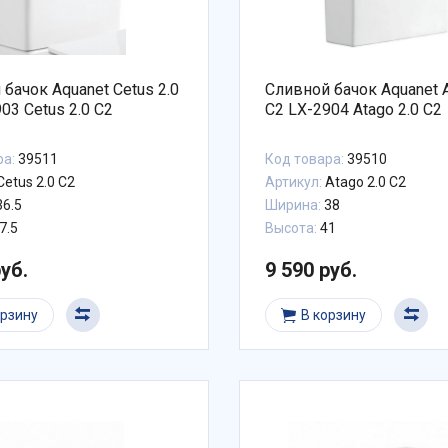
бачок Aquanet Cetus 2.0
Сливной бачок Aquanet A
03 Cetus 2.0 C2
C2 LX-2904 Atago 2.0 C2
ра:
39511
Код товара:
39510
Cetus 2.0 C2
Артикул:
Atago 2.0 C2
6.5
Ширина:
38
7.5
Высота:
41
руб.
9 590 руб.
орзину
В корзину