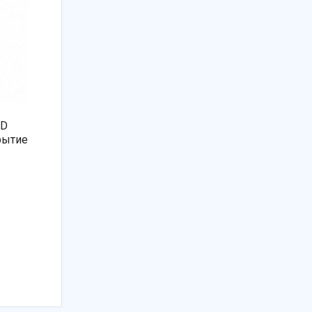
ND
рытие