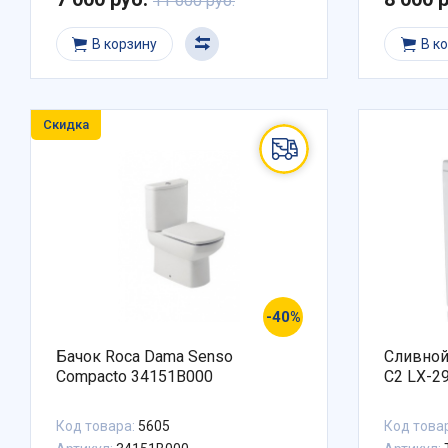
11 600 руб.
В корзину
В к
Скидка
-40%
Бачок Roca Dama Senso
Сливной 
Compacto 34151B000
C2 LX-29
Код товара:
5605
Код това