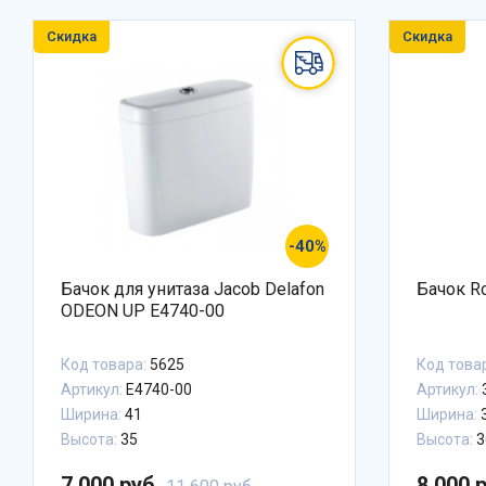
Скидка
Скидка
-40%
Бачок для унитаза Jacob Delafon
Бачок R
ODEON UP E4740-00
Код товара:
5625
Код това
Артикул:
E4740-00
Артикул:
Ширина:
41
Ширина:
Высота:
35
Высота:
3
7 000 руб.
8 000 