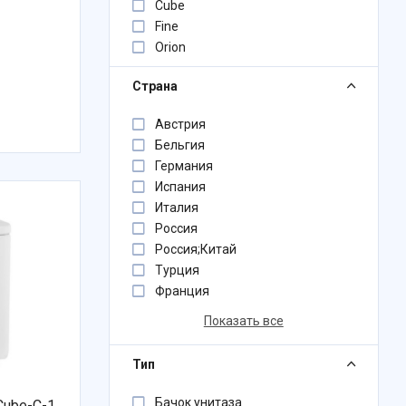
Cube
Fine
Orion
Страна
Австрия
Бельгия
Германия
Испания
Италия
Россия
Россия;Китай
Турция
Франция
Показать все
Тип
Бачок унитаза
Cube-C-1