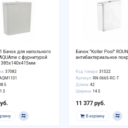
 Бачок для напольного
Бачок "Koller Pool" ROU
 AQUAme с фурнитурой
антибактериальное пок
. 385x140x415мм
ра:
37082
Код товара:
31522
AQM1101
Артикул:
RN-0665-RC-T
8.5
Длина:
42
1.5
Ширина:
14.5
руб.
11 377 руб.
орзину
В корзину