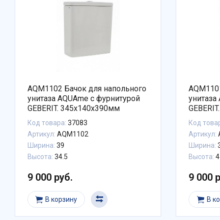
AQM1102 Бачок для напольного
AQM1101
унитаза AQUAme с фурнитурой
унитаза
GEBERIT. 345x140x390мм
GEBERIT
Код товара:
37083
Код това
Артикул:
AQM1102
Артикул:
Ширина:
39
Ширина:
3
Высота:
34.5
Высота:
4
9 000 руб.
9 000 
В корзину
В к