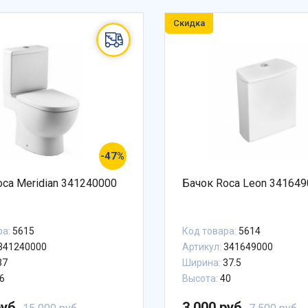
Скидка
-47%
oca Meridian 341240000
Бачок Roca Leon 34164
ра:
5615
Код товара:
5614
341240000
Артикул:
341649000
37
Ширина:
37.5
6
Высота:
40
руб.
3 000 руб.