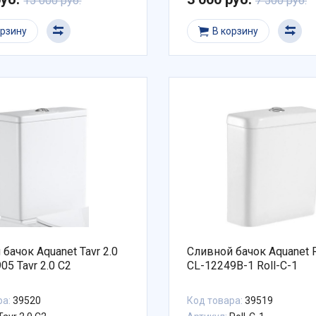
15 000 руб.
7 500 руб.
орзину
В корзину
бачок Aquanet Tavr 2.0
Сливной бачок Aquanet R
05 Tavr 2.0 C2
CL-12249B-1 Roll-C-1
ра:
39520
Код товара:
39519