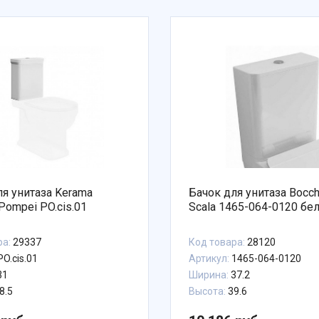
ля унитаза Kerama
Бачок для унитаза Bocch
Pompei PO.cis.01
Scala 1465-064-0120 бе
ра:
29337
Код товара:
28120
PO.cis.01
Артикул:
1465-064-0120
31
Ширина:
37.2
8.5
Высота:
39.6