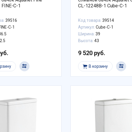
 FINE-C-1
CL-12248B-1 Cube-C-1
ра:
39516
Код товара:
39514
FINE-C-1
Артикул:
Cube-C-1
6.5
Ширина:
39
2.5
Высота:
43
руб.
9 520 руб.
орзину
В корзину