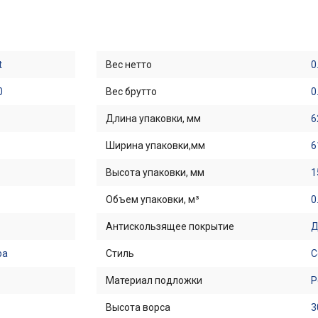
t
Вес нетто
0
0
Вес брутто
0
Длина упаковки, мм
6
Ширина упаковки,мм
6
Высота упаковки, мм
1
Объем упаковки, м³
0
Антискользящее покрытие
ра
Стиль
С
Материал подложки
Р
Высота ворса
3