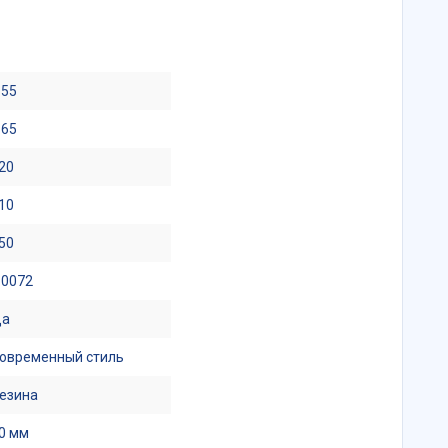
.55
.65
20
10
50
.0072
Да
овременный стиль
езина
0 мм