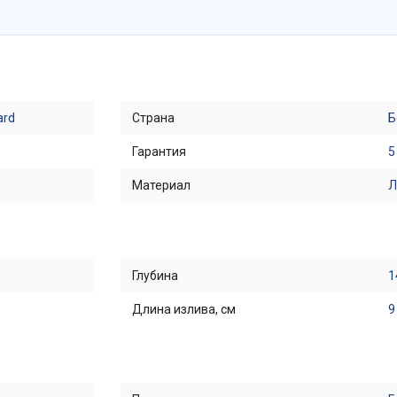
ard
Страна
Б
Гарантия
5
Материал
Л
Глубина
1
Длина излива, см
9