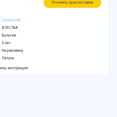
Уточнить срок поставки
Connect Air
A7017AA
Бельгия
5 лет
На раковину
Латунь
ель, инструкция