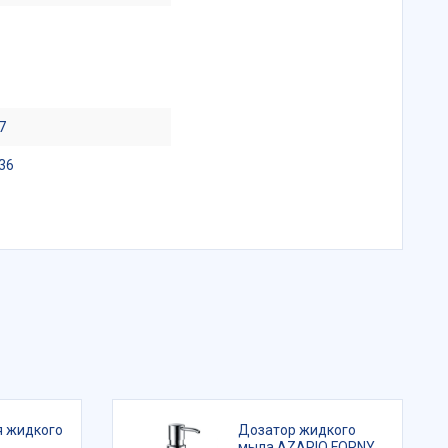
7
36
я жидкого
Дозатор жидкого
мыла AZARIO FORNY