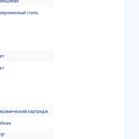
лянцевая
овременный стиль
ет
ет
ерамический картридж
ибкая
/8"