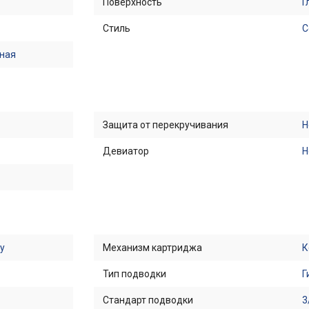
Поверхность
Г
Стиль
С
ная
Защита от перекручивания
Н
Девиатор
Н
у
Механизм картриджа
К
Тип подводки
Г
Стандарт подводки
3