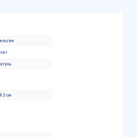
ельгия
 лет
атунь
4.3 см