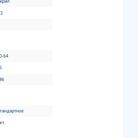
крил
.2
0-64
5
86
тандартное
ет