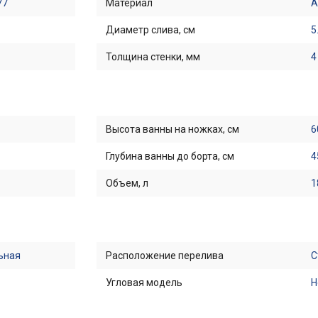
77
Материал
А
Диаметр слива, см
5
Толщина стенки, мм
4
Высота ванны на ножках, см
6
Глубина ванны до борта, см
4
Объем, л
1
ьная
Расположение перелива
С
Угловая модель
Н