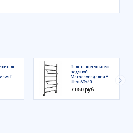
ушитель
Полотенцесушитель
водяной
елия F
Металлоизделия V
Ultra 60x80
7 050 руб.