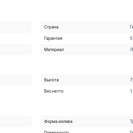
Страна
Г
Гарантия
5
Материал
Л
Высота
7
Вес нетто
1
Форма излива
Т
Поверхность
Г