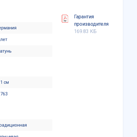
Гарантия
производителя
ермания
169.83 КБ
 лет
атунь
.1 см
.763
радиционная
лянцевая