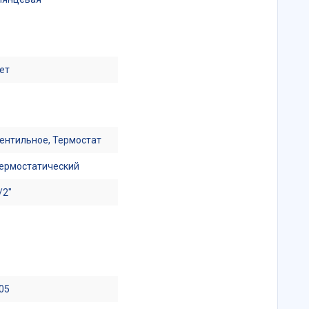
ет
ентильное, Термостат
ермостатический
/2"
05