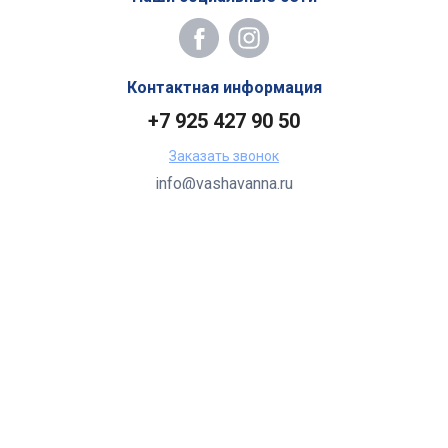
Контактная информация
+7 925 427 90 50
Заказать звонок
info@vashavanna.ru
Бухгалтерия: Москва, ул. Генерала Кузнецова, 22
2026 Все права защищены.
Все торговые марки принадлежат их владельцам.
Копирование составляющих частей сайта в какой бы то ни
было форме без разрешения владельца авторских прав
запрещено.