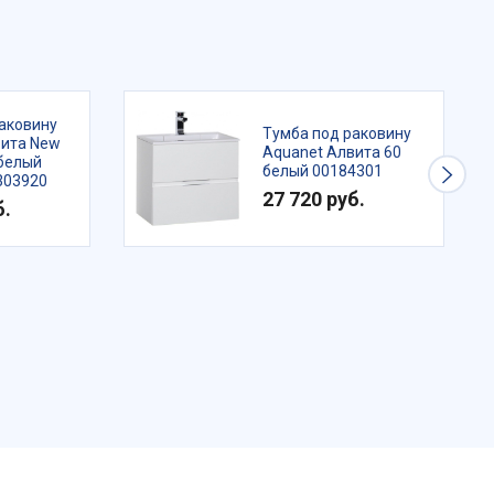
аковину
Тумба под раковину
вита New
Aquanet Алвита 60
 белый
белый 00184301
303920
27 720 руб.
б.