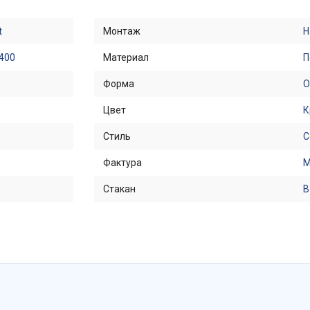
t
Монтаж
Н
400
Материал
П
Форма
О
Цвет
К
Стиль
С
Фактура
М
Стакан
В