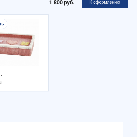
1 800 руб.
К оформлению
ть
.
а