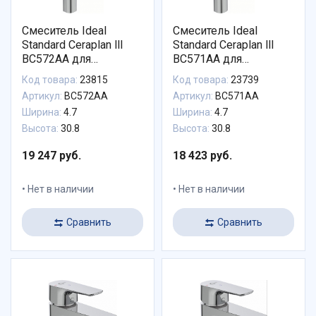
Смеситель Ideal
Смеситель Ideal
Standard Ceraplan lll
Standard Ceraplan lll
BC572AA для
BC571AA для
раковины-чаши с
раковины-чаши
Код товара:
23815
Код товара:
23739
донным клапаном
Артикул:
BC572AA
Артикул:
BC571AA
Ширина:
4.7
Ширина:
4.7
Высота:
30.8
Высота:
30.8
19 247 руб.
18 423 руб.
Нет в наличии
Нет в наличии
Сравнить
Сравнить