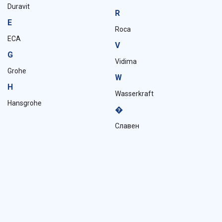
Duravit
R
E
Roca
ECA
V
G
Vidima
Grohe
W
H
Wasserkraft
Hansgrohe
�
Славен