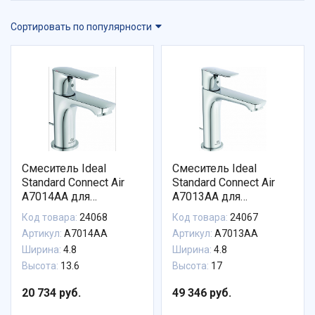
Сортировать по популярности
Смеситель Ideal
Смеситель Ideal
Standard Connect Air
Standard Connect Air
A7014AA для
A7013AA для
раковины с донным
раковины с донным
Код товара:
24068
Код товара:
24067
клапаном
клапаном
Артикул:
A7014AA
Артикул:
A7013AA
Ширина:
4.8
Ширина:
4.8
Высота:
13.6
Высота:
17
20 734 руб.
49 346 руб.