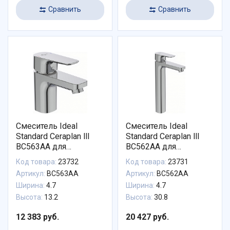
Сравнить
Сравнить
Смеситель Ideal
Смеситель Ideal
Standard Ceraplan lll
Standard Ceraplan lll
BC563AA для
BC562AA для
раковины
раковины-чаши
Код товара:
23732
Код товара:
23731
Артикул:
BC563AA
Артикул:
BC562AA
Ширина:
4.7
Ширина:
4.7
Высота:
13.2
Высота:
30.8
12 383 руб.
20 427 руб.