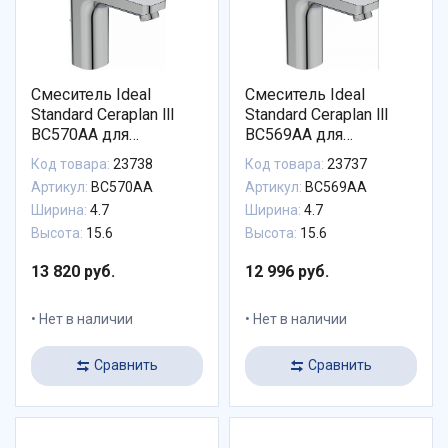
Смеситель Ideal
Смеситель Ideal
Standard Ceraplan lll
Standard Ceraplan lll
BC570AA для
BC569AA для
раковины с донным
раковины
Код товара:
23738
Код товара:
23737
клапаном
Артикул:
BC570AA
Артикул:
BC569AA
Ширина:
4.7
Ширина:
4.7
Высота:
15.6
Высота:
15.6
13 820 руб.
12 996 руб.
Нет в наличии
Нет в наличии
Сравнить
Сравнить