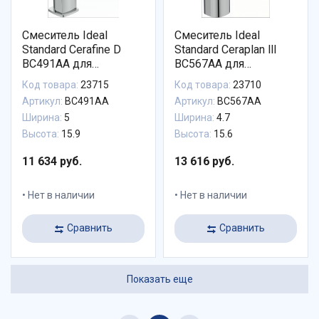
Смеситель Ideal
Смеситель Ideal
Standard Cerafine D
Standard Ceraplan lll
BC491AA для
BC567AA для
раковины с донным
раковины
Код товара:
23715
Код товара:
23710
клапаном
Артикул:
BC491AA
Артикул:
BC567AA
Ширина:
5
Ширина:
4.7
Высота:
15.9
Высота:
15.6
11 634 руб.
13 616 руб.
Нет в наличии
Нет в наличии
Сравнить
Сравнить
Показать еще