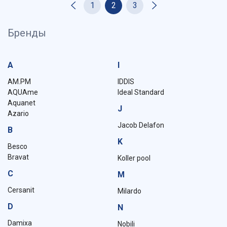
1
2
3
Бренды
A
I
AM.PM
IDDIS
AQUAme
Ideal Standard
Aquanet
J
Azario
Jacob Delafon
B
K
Besco
Bravat
Koller pool
C
M
Cersanit
Milardo
D
N
Damixa
Nobili