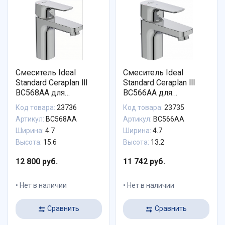
Смеситель Ideal
Смеситель Ideal
Standard Ceraplan lll
Standard Ceraplan lll
BC568AA для
BC566AA для
раковины
раковины с донным
Код товара:
23736
Код товара:
23735
клапаном
Артикул:
BC568AA
Артикул:
BC566AA
Ширина:
4.7
Ширина:
4.7
Высота:
15.6
Высота:
13.2
12 800 руб.
11 742 руб.
Нет в наличии
Нет в наличии
Сравнить
Сравнить