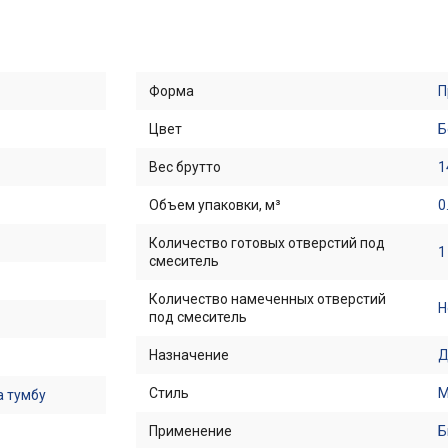
Форма
П
Цвет
Б
Вес брутто
1
Объем упаковки, м³
0
Количество готовых отверстий под
1
смеситель
Количество намеченных отверстий
Н
под смеситель
Назначение
Д
Стиль
М
а тумбу
Применение
Б