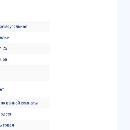
рямоугольная
елый
4.25
.068
ет
ля ванной комнаты
одерн
ытовая