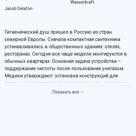
Wasserkraft
Jacob Delafon
Гигиенический душ пришел в Россию из стран
северной Европы. Сначала компактная сантехника
устанавливалась в общественных зданиях: отелях,
ресторанах. Сегодня все чаще модели монтируются в
обычных квартирах. Основная задача устройства –
поддержание чистоты после пользования унитазом.
Медики утверждают: установка конструкций для
гигиены снижает риск возникновения гельминтоза и
инфекционных заболеваний.
Хотите повысить гигиеничность и удобство ванной
комнаты? Загляните на сайт нашего интернет-
магазина, где находится сантехника известных
брендов. В каталоге встречаются разновидности: