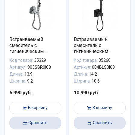
Встраиваемый
Встраиваемый
смеситель с
смеситель с
гигиеническим
гигиеническим
душем, IDDIS,
душем,матовый
Код товара:
35329
Код товара:
35260
003SBR0i08
черный, IDDIS,
Артикул:
003SBR0i08
Артикул:
004BLS0i08
004BLS0i08
Длина:
13.9
Длина:
14.2
Ширина:
9.2
Ширина:
10.6
6 990 руб.
10 990 руб.
В корзину
В корзину
Сравнить
Сравнить