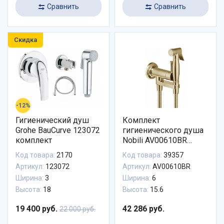
Сравнить
Сравнить
Скидка
-12%
Гигиенический душ
Комплект
Grohe BauCurve 123072
гигиенического душа
комплект
Nobili AV00610BR
встроенный бронза
Код товара:
2170
Код товара:
39357
Артикул:
123072
Артикул:
AV00610BR
Ширина:
3
Ширина:
6
Высота:
18
Высота:
15.6
19 400 руб.
42 286 руб.
22 000 руб.