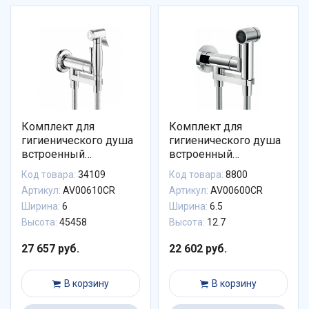
Комплект для
Комплект для
гигиенического душа
гигиенического душа
встроенный
встроенный
(смеситель+лейка+шланг)
(смеситель+лейка+шланг)
Код товара:
34109
Код товара:
8800
Nobili AV00610CR
Nobili AV00600CR
Артикул:
AV00610CR
Артикул:
AV00600CR
Ширина:
6
Ширина:
6.5
Высота:
45458
Высота:
12.7
27 657 руб.
22 602 руб.
В корзину
В корзину