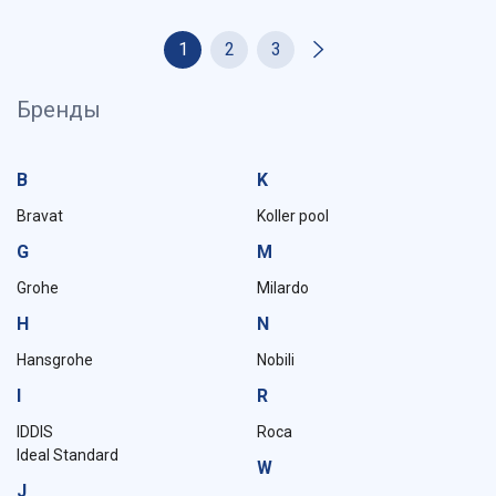
1
2
3
Бренды
B
K
Bravat
Koller pool
G
M
Grohe
Milardo
H
N
Hansgrohe
Nobili
I
R
IDDIS
Roca
Ideal Standard
W
J