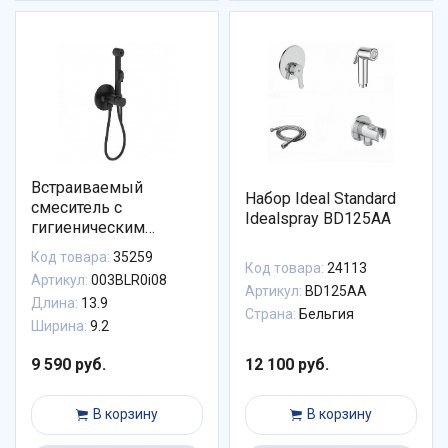
Встраиваемый
Набор Ideal Standard
смеситель с
Idealspray BD125AA
гигиеническим
душем, матовый
Код товара:
35259
черный, IDDIS,
Код товара:
24113
Артикул:
003BLR0i08
003BLR0i08
Артикул:
BD125AA
Длина:
13.9
Страна:
Бельгия
Ширина:
9.2
9 590 руб.
12 100 руб.
В корзину
В корзину