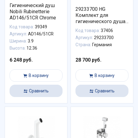
Гигиенический душ
29233700 HG
Nobili Rubinetterie
Комплект для
AD146/51CR Chrome
гигиенического душа
Код товара:
39349
встроенный Bidette
Код товара:
37406
1jet E со шлангом и
Артикул:
AD146/51CR
Артикул:
29233700
держателем, матовый
Ширина:
3.9
Страна:
Германия
белый (внешняя
Высота:
12.36
часть)
6 248 руб.
28 700 руб.
В корзину
В корзину
Сравнить
Сравнить