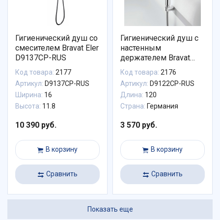
Гигиенический душ со
Гигиенический душ с
смесителем Bravat Eler
настенным
D9137CP-RUS
держателем Bravat
D9122CP-RUS
Код товара:
2177
Код товара:
2176
Артикул:
D9137CP-RUS
Артикул:
D9122CP-RUS
Ширина:
16
Длина:
120
Высота:
11.8
Страна:
Германия
10 390 руб.
3 570 руб.
В корзину
В корзину
Сравнить
Сравнить
Показать еще