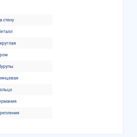
а стену
еталл
круглая
ром
урупы
лянцевая
ольцо
ермания
репления