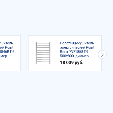
ушитель
Полотенцесушитель
ий Point
электрический Point
0846B П6
Вега PN71858 П9
ммер
500x800, диммер
ный
справа, хром
18 039 руб.