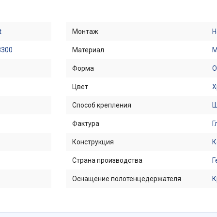
t
Монтаж
Н
8300
Материал
М
Форма
О
Цвет
Х
Способ крепления
Ш
Фактура
Г
Конструкция
К
Страна производства
Г
Оснащение полотенцедержателя
К