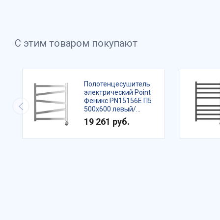
С этим товаром покупают
Полотенцесушитель
электрический Point
Феникс PN15156E П5
500x600 левый/
правый, хром
19 261 руб.