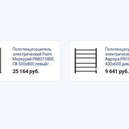
Полотенцесушитель
Полотенцес
электрический Point
электрическ
Меркурий PN83158BE
Аврора PN1
П8 500x800 левый/
400x600 ди
правый, черный
справа, чер
25 164 руб.
9 641 руб.