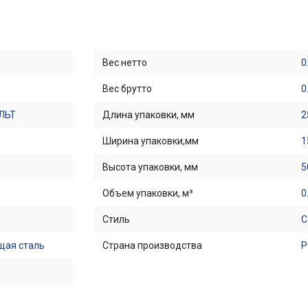
Вес нетто
0
Вес брутто
0
ЛЬТ
Длина упаковки, мм
2
Ширина упаковки,мм
1
Высота упаковки, мм
5
Объем упаковки, м³
0
Стиль
С
ая сталь
Страна производства
Р