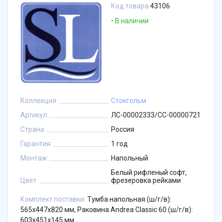
Код товара
43106
В наличии
Коллекция
Стокгольм
Артикул
ЛС-00002333/СС-00000721
Страна
Россия
Гарантия
1 год
Монтаж
Напольный
Белый рифленый софт,
Цвет
фрезеровка рейками
Комплект поставки:
Тумба напольная (ш/г/в):
565x447x820 мм, Раковина Andrea Classic 60 (ш/г/в):
603x451x145 мм