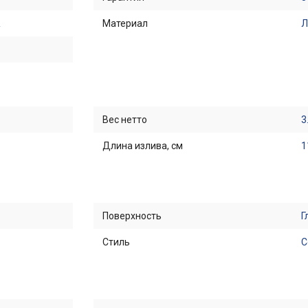
R
Материал
Л
Вес нетто
3
Длина излива, см
1
Поверхность
Г
Стиль
С