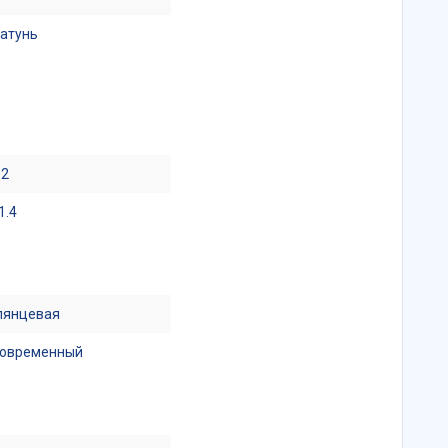
атунь
.2
1.4
лянцевая
овременный