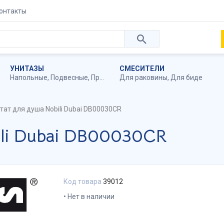
онтакты
УНИТАЗЫ
СМЕСИТЕЛИ
Напольные
,
Подвесные
,
Приставные
Для раковины
,
Для биде
тат для душа Nobili Dubai DB00030CR
ili Dubai DB00030CR
Код товара
39012
Нет в наличии