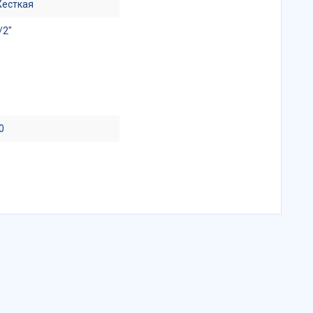
есткая
/2"
0