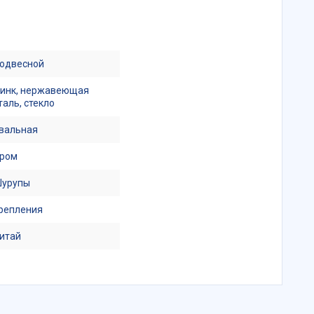
одвесной
инк, нержавеющая
таль, стекло
вальная
ром
урупы
репления
итай