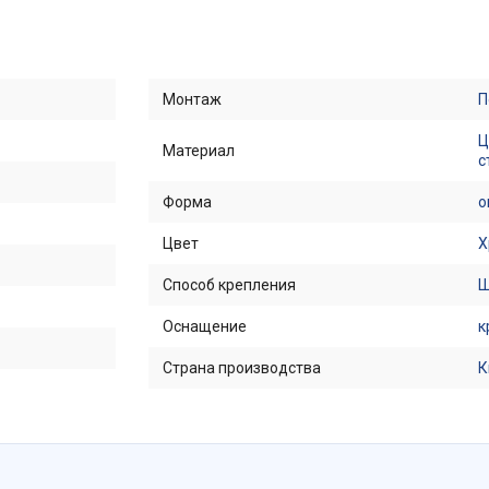
Монтаж
П
Ц
Материал
с
Форма
о
Цвет
Х
Способ крепления
Ш
Оснащение
к
Страна производства
К