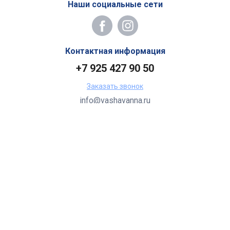
Наши социальные сети
Контактная информация
+7 925 427 90 50
Заказать звонок
info@vashavanna.ru
Бухгалтерия: Москва, ул. Генерала Кузнецова, 22
2026 Все права защищены.
Все торговые марки принадлежат их владельцам.
Копирование составляющих частей сайта в какой бы то ни
было форме без разрешения владельца авторских прав