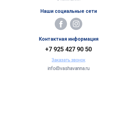
Наши социальные сети
Контактная информация
+7 925 427 90 50
Заказать звонок
info@vashavanna.ru
Бухгалтерия: Москва, ул. Генерала Кузнецова, 22
2026 Все права защищены.
Все торговые марки принадлежат их владельцам.