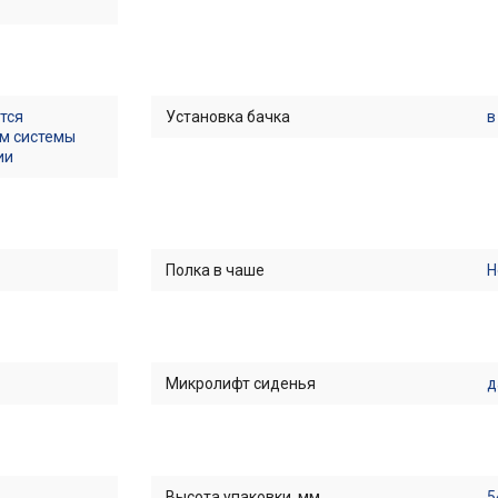
тся
Установка бачка
в
м системы
ии
Полка в чаше
Н
Микролифт сиденья
д
Высота упаковки, мм
5