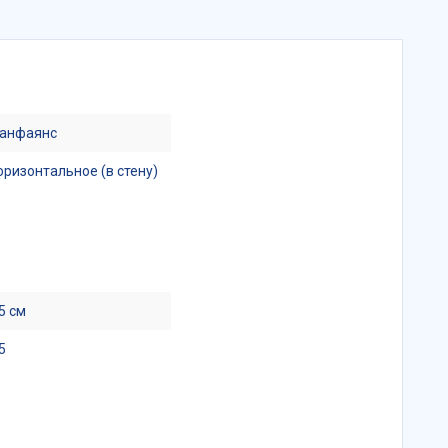
анфаянс
оризонтальное (в стену)
5 см
5