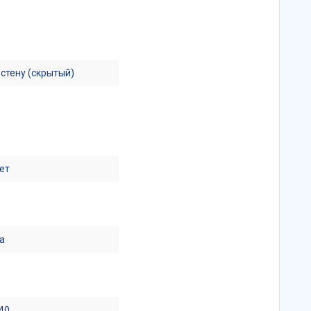
 стену (скрытый)
ет
а
40