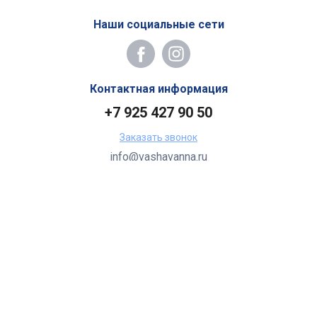
Наши социальные сети
Контактная информация
+7 925 427 90 50
Заказать звонок
info@vashavanna.ru
Бухгалтерия: Москва, ул. Генерала Кузнецова, 22
2026 Все права защищены.
Все торговые марки принадлежат их владельцам.
Копирование составляющих частей сайта в какой бы то ни