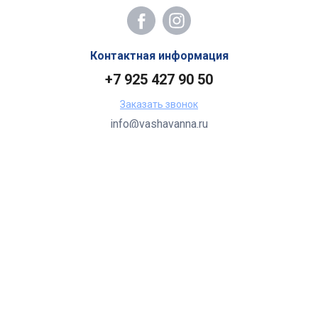
Контактная информация
+7 925 427 90 50
Заказать звонок
info@vashavanna.ru
Бухгалтерия: Москва, ул. Генерала Кузнецова, 22
2026 Все права защищены.
Все торговые марки принадлежат их владельцам.
Копирование составляющих частей сайта в какой бы то ни
было форме без разрешения владельца авторских прав
запрещено.