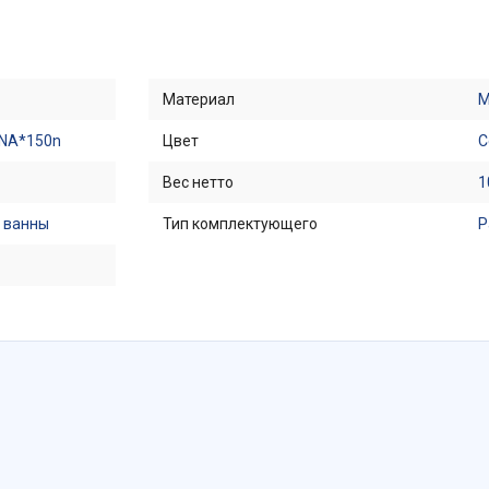
Материал
М
NA*150n
Цвет
С
Вес нетто
1
 ванны
Тип комплектующего
Р