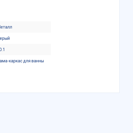
еталл
ерый
0.1
ама-каркас для ванны