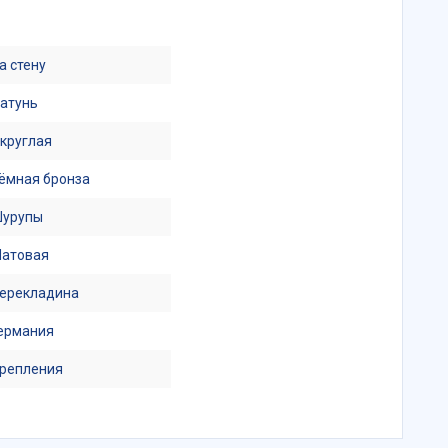
а стену
атунь
круглая
ёмная бронза
урупы
атовая
ерекладина
ермания
репления