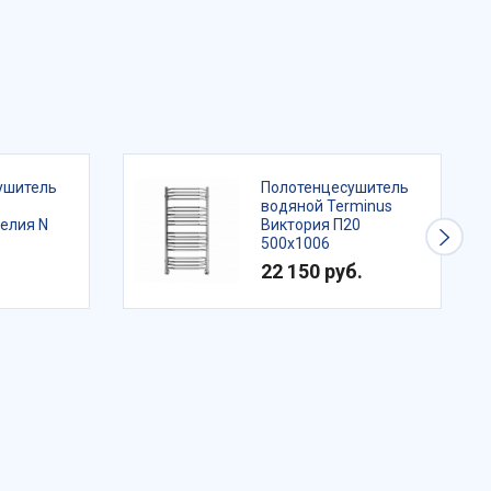
ушитель
Полотенцесушитель
водяной Terminus
елия N
Виктория П20
500х1006
22 150 руб.