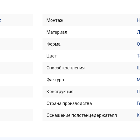
t
Монтаж
Н
Материал
Л
Форма
О
Цвет
Т
Способ крепления
Ш
Фактура
М
Конструкция
П
Страна производства
Г
Оснащение полотенцедержателя
К