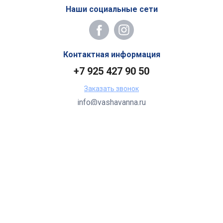
Наши социальные сети
Контактная информация
+7 925 427 90 50
Заказать звонок
info@vashavanna.ru
Бухгалтерия: Москва, ул. Генерала Кузнецова, 22
2026 Все права защищены.
Все торговые марки принадлежат их владельцам.
Копирование составляющих частей сайта в какой бы то ни
было форме без разрешения владельца авторских прав