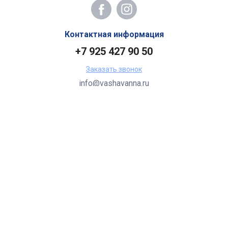
Контактная информация
+7 925 427 90 50
Заказать звонок
info@vashavanna.ru
Бухгалтерия: Москва, ул. Генерала Кузнецова, 22
2026 Все права защищены.
Все торговые марки принадлежат их владельцам.
Копирование составляющих частей сайта в какой бы то ни
было форме без разрешения владельца авторских прав
запрещено.